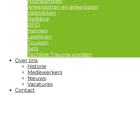
Hoofdlampen
Ankerpotten en ankerpalen
Valblokken
Redding
RFID
Helmen
Leeflijnen
Touwen
Sets
Techline Trauma wonden
Over ons
Historie
Medewerkers
Nieuws
Vacatures
Contact