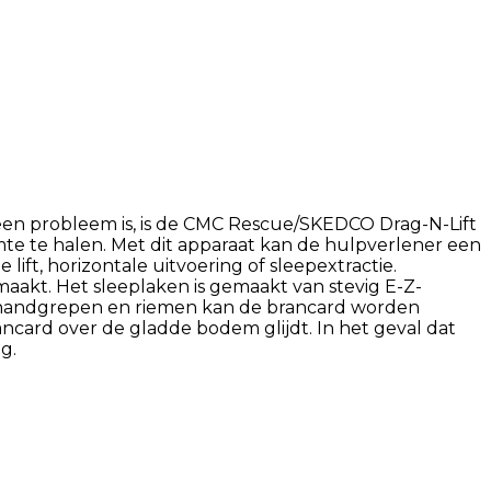
een probleem is, is de CMC Rescue/SKEDCO Drag-N-Lift
te te halen. Met dit apparaat kan de hulpverlener een
ift, horizontale uitvoering of sleepextractie.
aakt. Het sleeplaken is gemaakt van stevig E-Z-
an handgrepen en riemen kan de brancard worden
rancard over de gladde bodem glijdt. In het geval dat
g.