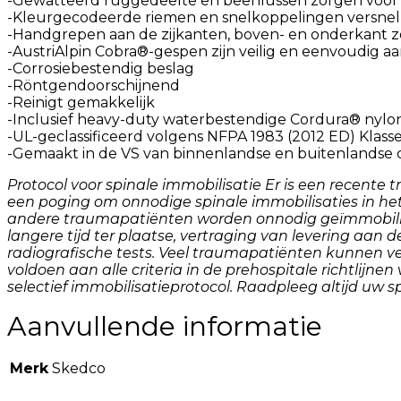
-Gewatteerd ruggedeelte en beenlussen zorgen voor 
-Kleurgecodeerde riemen en snelkoppelingen versnel
-Handgrepen aan de zijkanten, boven- en onderkant zo
-AustriAlpin Cobra®-gespen zijn veilig en eenvoudig aa
-Corrosiebestendig beslag
-Röntgendoorschijnend
-Reinigt gemakkelijk
-Inclusief heavy-duty waterbestendige Cordura® nylo
-UL-geclassificeerd volgens NFPA 1983 (2012 ED) Klasse
-Gemaakt in de VS van binnenlandse en buitenlands
Protocol voor spinale immobilisatie Er is een recen
een poging om onnodige spinale immobilisaties in he
andere traumapatiënten worden onnodig geïmmobiliseer
langere tijd ter plaatse, vertraging van levering aan
radiografische tests. Veel traumapatiënten kunnen v
voldoen aan alle criteria in de prehospitale richtlijne
selectief immobilisatieprotocol. Raadpleeg altijd uw s
Aanvullende informatie
Merk
Skedco