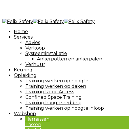
Telefoon:
+31 (0)30 202 1724
E-mail:
info@felixtradingbv.nl
PBMkeuring.nl
Home
Services
Advies
Verkoop
Systeeminstallatie
Ankerpotten en ankerpalen
Verhuur
Keuring
Opleiding
Training werken op hoogte
Training werken op daken
Training Rope Access
Confined Space Training
Training hoogte redding
Training werken op hoogte inloop
Webshop
Harnassen
Tassen