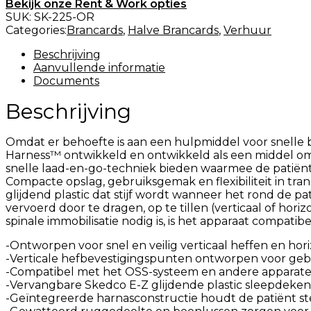
Bekijk onze Rent & Work opties
SUK:
SK-225-OR
Categories:
Brancards
,
Halve Brancards
,
Verhuur
Beschrijving
Aanvullende informatie
Documents
Beschrijving
Omdat er behoefte is aan een hulpmiddel voor snelle 
Harness™ ontwikkeld en ontwikkeld als een middel om 
snelle laad-en-go-techniek bieden waarmee de patiënt ef
Compacte opslag, gebruiksgemak en flexibiliteit in tr
glijdend plastic dat stijf wordt wanneer het rond de
vervoerd door te dragen, op te tillen (verticaal of hor
spinale immobilisatie nodig is, is het apparaat compati
-Ontworpen voor snel en veilig verticaal heffen en hor
-Verticale hefbevestigingspunten ontworpen voor geb
-Compatibel met het OSS-systeem en andere apparaten
-Vervangbare Skedco E-Z glijdende plastic sleepdeke
-Geïntegreerde harnasconstructie houdt de patiënt ste