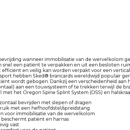
bevrijding wanneer immobilisatie van de wervelkolom g
snel een patiënt te verpakken en uit een besloten ruim
ficiënt en veilig kan worden verpakt voor een verticale l
ansport hebben Sked® brancards wereldwijd populair gem
 patiënt wordt gebogen. Dankzij een verscheidenheid a
izontaal) aan een touwsysteem of te trekken terwijl de b
bel met het Oregon Spine Splint System (OSS) en halskraa
izontaal bevrijden met slepen of dragen
ruik met een hefhoofdstel/spreidstang
 voor immobilisatie van de wervelkolom
n beschermt patiënt en harnas
vig vast