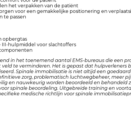
comfort voor de patiënt
len het verpakken van de patiënt
rgen voor een gemakkelijke positionering en verplaatsi
n te passen
n opbergtas
 III-hulpmiddel voor slachtoffers
e componenten
te trend in het toenemend aantal EMS-bureaus die een 
t veld te verminderen. Het is gepast dat hulpverlener
d. Spinale immobilisatie is niet altijd een goedaardi
 definitieve zorg, problematisch luchtwegbeheer, meer 
eilig en nauwkeurig worden beoordeeld en behandeld z
n voor spinale beoordeling. Uitgebreide training en voort
pecifieke medische richtlijn voor spinale immobilisatiep