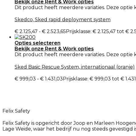
Bekijk onze Rent & Work opties
Dit product heeft meerdere variaties. Deze opti
Skedco, Sked rapid deployment system
€
2.125,47
-
€
2.523,65
Prijsklasse: € 2.125,47 tot € 2
Opties selecteren
Bekijk onze Rent & Work opties
Dit product heeft meerdere variaties. Deze opti
Sked Basic Rescue System, internationaal (oranje)
€
999,03
-
€
1.431,03
Prijsklasse: € 999,03 tot € 1.43
Felix Safety
Felix Safety is opgericht door Joop en Marleen Hoogendij
Lage Weide, waar het bedrijf nu nog steeds gevestigd 