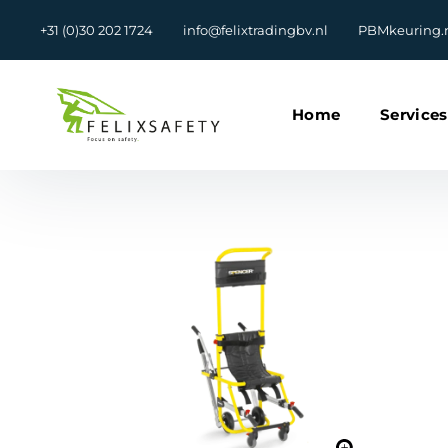
+31 (0)30 202 1724
info@felixtradingbv.nl
PBMkeuring.
Home
Services