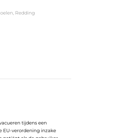
toelen
,
Redding
vacueren tijdens een
 de EU-verordening inzake