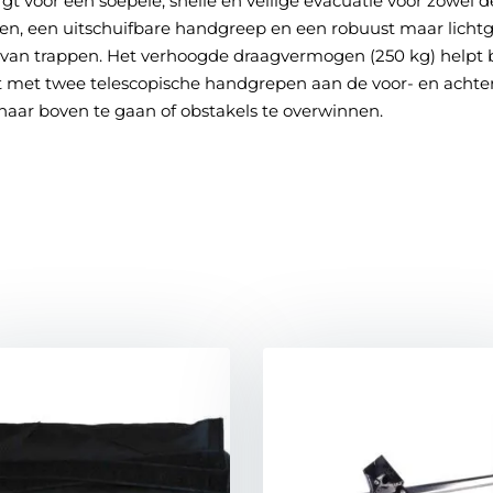
 voor een soepele, snelle en veilige evacuatie voor zowel de
 een uitschuifbare handgreep en een robuust maar lichtgew
n van trappen. Het verhoogde draagvermogen (250 kg) helpt 
t met twee telescopische handgrepen aan de voor- en acht
 naar boven te gaan of obstakels te overwinnen.