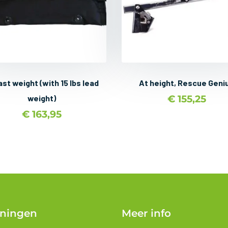
ast weight (with 15 lbs lead
At height, Rescue Geni
weight)
€
155,25
€
163,95
iningen
Meer info