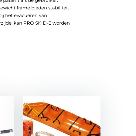
 patiënt als de gebruiker.
icht frame bieden stabiliteit
bij het evacueren van
erzijde, kan PRO SKID-E worden
Bekijk onze Rent &