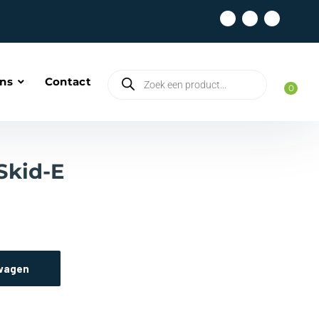
ons
Contact
0
Skid-E
wagen