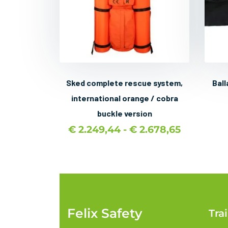
Sked complete rescue system,
Ball
international orange / cobra
buckle version
€
2.249,44
-
€
2.678,65
Felix Safety
Tra