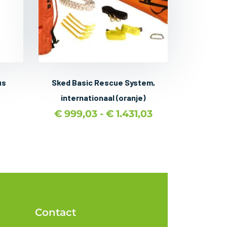
Work opties
us
Sked Basic Rescue System,
internationaal (oranje)
€
999,03
-
€
1.431,03
Contact